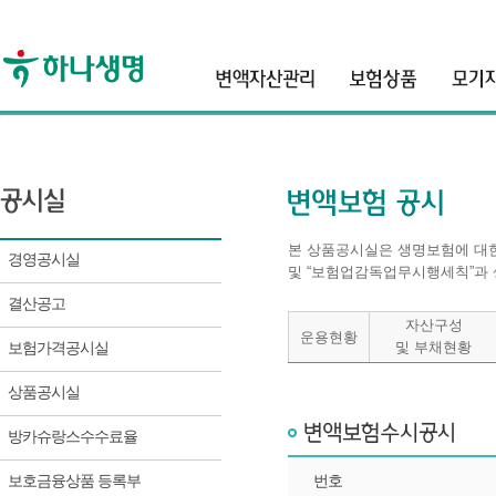
header
서류접수
본 상품공시실은 생명보험에 대한
경영공시실
및 “보험업감독업무시행세칙”과 
결산공고
자산구성
운용현황
보험가격공시실
및 부채현황
상품공시실
방카슈랑스수수료율
보호금융상품 등록부
번호