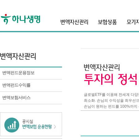
header
변액펀드운용정보
변액펀드수익률
글로벌ETF를 이용해 전세계 다
변액보험서비스
최소화. 손님의 수익성을 최우선
손님이 원하는 펀드를 100%까지 