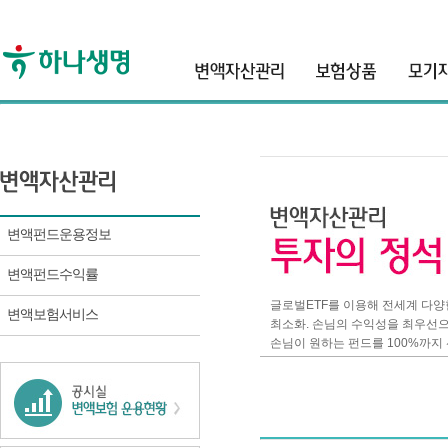
header
변액펀드운용정보
변액펀드수익률
글로벌ETF를 이용해 전세계 다
변액보험서비스
최소화. 손님의 수익성을 최우선
손님이 원하는 펀드를 100%까지 