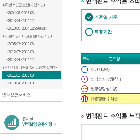
(무)변액연금보험(가입기간)
• 2004.08~2013.03
기준일 기준
• 2013.04~2014.12
• 2010.06~2014.12(스텝업)
특정기간
(무)변액유니버셜보험(가입기간)
• 2005.03~2012.06
• 2012.07~2013.03
표식
펀드명
• 2013.04~2014.12
(무)변액유니버셜종신보험(가입기간)
채권형(3형)
변액펀드 수익률 투입비중과 펀드설정에 관한 표입니다.
• 2011.01~2013.03
인덱스성장형(3형)
• 2013.04~2015.03
안정성장형(3형)
변액보험서비스
가중평균 수익률