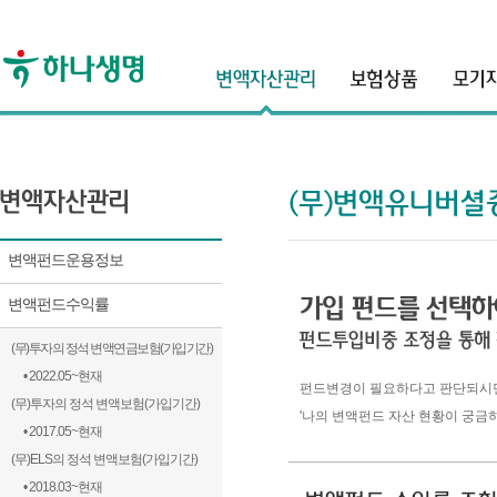
header
변액펀드운용정보
변액펀드수익률
(무)투자의 정석 변액연금보험(가입기간)
• 2022.05~현재
펀드변경이 필요하다고 판단되시
(무)투자의 정석 변액보험(가입기간)
'나의 변액펀드 자산 현황이 궁
• 2017.05~현재
(무)ELS의 정석 변액보험(가입기간)
• 2018.03~현재