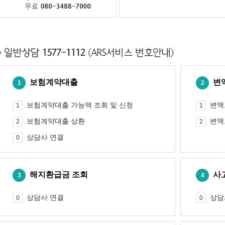
보험계약대출
변
1
2
보험계약대출 가능액 조회 및 신청
변액
1
1
보험계약대출 상환
변액
2
2
상담사 연결
0
해지환급금 조회
사
3
4
상담사 연결
상담
0
0