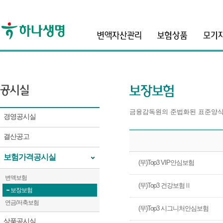
header
금융감독원의 준법화된 표준양식
경영공시실
결산공고
보험가격공시실
보험가격 대차대조표
(무)Top3 VIP안심보험
변액보험
(무)Top3 건강보험Ⅱ
보장보험
연금/저축보험
(무)Top3 시그니처안심보험
상품공시실