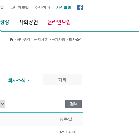
시실
소비자포털
하나머니
사이트맵
>
하나광장
>
공지사항
>
공지사항
>
회사소식
기타
회사소식
검색
등록일
2025-04-30