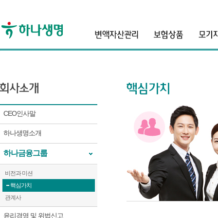
header
CEO인사말
하나생명소개
하나금융그룹
비전과 미션
핵심가치
관계사
윤리경영 및 위법신고