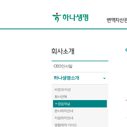
header
CEO인사말
하나생명소개
비전과 미션
회사연혁
영업채널
본사위치안내
지점위치안내
명함제작 가이드