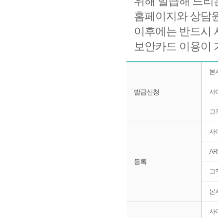
위해 발급해 드리
홈페이지와 상담원
이후에는 반드시 
보안카드 이용이 
보안카드 신청방법
본
발급신청
사
고객
사
AR
등록
고객
본
사