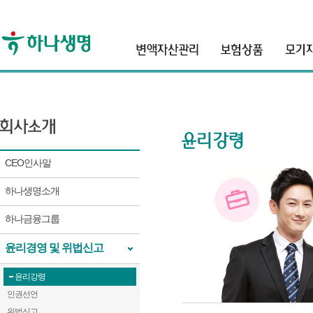
header
CEO인사말
하나생명소개
하나금융그룹
윤리경영 및 위법신고
윤리강령
인권선언
위법신고