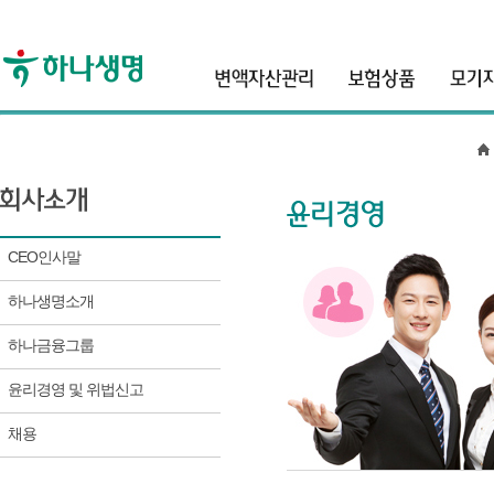
header
CEO인사말
하나생명소개
하나금융그룹
윤리경영 및 위법신고
채용