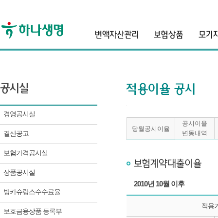
header
보험계약대출이율
경영공시실
공시이율
당월공시이율
결산공고
변동내역
보험가격공시실
상품공시실
2010년 10월 이후
방카슈랑스수수료율
적용
보호금융상품 등록부