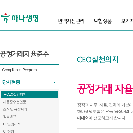
header
Compliance Program
당사현황
CEO실천의지
자율준수선언문
정직과 자주, 자율, 진취의 기본
조직 및 규정체계
하나생명보험은 오늘 ‘공정거래 
적용법규
대내외에 선포하고자 합니다
CP운영세칙
CP편람