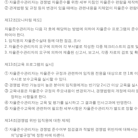
① 자율준수관리자는 경쟁법 자율준수를 위한 세부 지침인 자율준수 편람을 제작하
② 관계법령 및 규정 등의 변경이 있을 때에는 관련내용을 지체없이 자율준수 편람
제12조[모니터링 제도]
자율준수관리자는 다음 각 호에 해당하는 방법에 의하여 자율준수 프로그램의 준수
하여야 한다.
1. 임직원의 자율준수실태 등에 대한 점검, 조사
2. 자율준수관리자의 요구에 의하여 각 부서별로 작성한 각종 체크리스트의 검토 
3. 자율준수관리자의 요구에 의하여 제출된 신고서, 보고서, 각종 자료의 검토 및 
제13조[교육 프로그램의 실시]
① 자율준수관리자는 자율준수 규정과 관련하여 임직원 전원을 대상으로 연 1회 이
수시로 보수교육을 실시할 수 있다.
② 경쟁법 위반 가능성이 높은 분야의 임직원에게는 반기당 2시간 이상 교육을 실
③ 교육내용은 자율준수 규정의 주요내용이 변경되거나, 경쟁법령의 개정에 따라 
정하는 사항들로 한다.
④ 자율준수관리자는 교육 및 평가를 실시하고 그 결과를 인사고과에 반영한다.
⑤ 자율준수교육에 관련하여 필요한 세부사항은 자율준수관리자가 별도로 정할 수 
제14조[경쟁법 위반 임직원에 대한 제재]
① 자율준수관리자는 경쟁법 준수여부 점검결과 적발된 경쟁법 위반자에 대해서는
의"상벌규정"에 정한 바에 따른다.