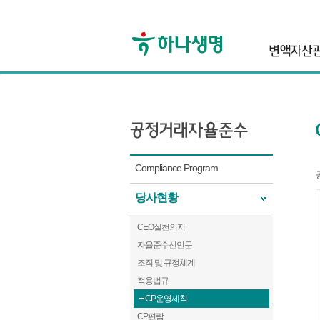
header
Compliance Program
당사현황
CEO실천의지
자율준수선언문
조직 및 규정체계
적용법규
CP운영세칙
CP편람