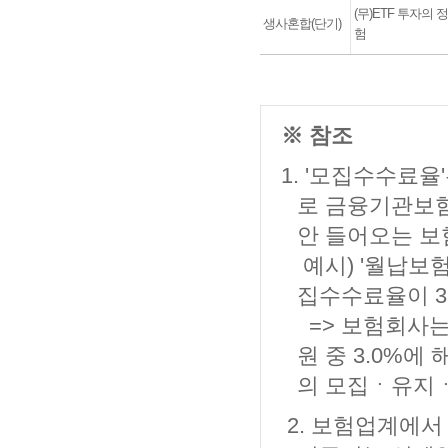
(무)ETF 투자의
생사혼합(단기)
험
※ 참조
1. '모집수수료
로 금융기관보
안 들어오는 보
예시) '월납보
집수수료율이 3.
=> 보험회사는
원 중 3.0%
의 모집ㆍ유지
2. 보험업계에서