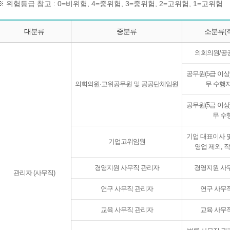
※ 위험등급 참고 : 0=비위험, 4=중위험, 3=중위험, 2=고위험, 1=고위험
대분류
중분류
소분류(
의회의원/공
공무원(5급 이상
의회의원·고위공무원 및 공공단체임원
무 수행자
공무원(5급 이상
무 수
기업 대표이사 
기업고위임원
영업 제외, 
경영지원 사무직 관리자
경영지원 사
관리자 (사무직)
연구 사무직 관리자
연구 사무
교육 사무직 관리자
교육 사무