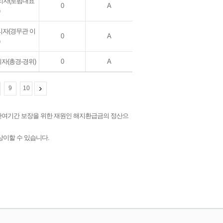
리자(로펌대표
0
A
리자(경무관 이
0
A
자(총경-경위)
0
A
9
10
 잔여기간 보장을 위한 재원인 해지환급금의 정산으
상이할 수 있습니다.