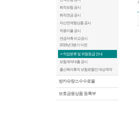
퇴직보험 공시
퇴직연금 공시
자산연계형상품 공시
적용이율 공시
직업분류 및 위험등급 내역
연금저축 비교공시
2019년 3분기 이전
직업분류 및 위험등급 안내
보험계약대출 공시
출산육아휴직 보험료할인 대상계약
방카슈랑스수수료율
보호금융상품 등록부