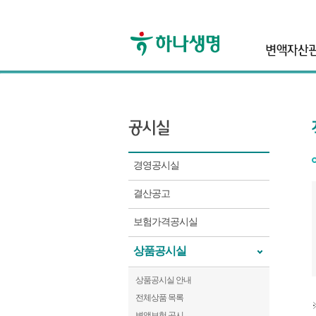
header
경영공시실
결산공고
보험가격공시실
상품공시실
상품공시실 안내
전체상품 목록
변액보험 공시