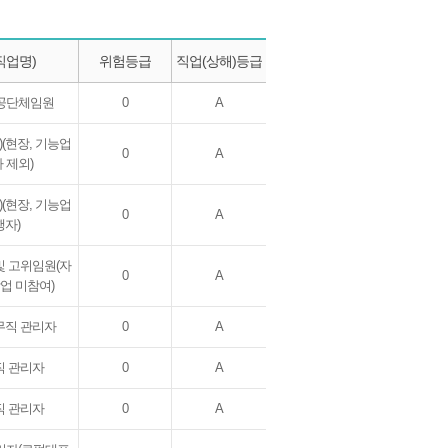
직업명)
위험등급
직업(상해)등급
공단체임원
0
A
)(현장, 기능업
0
A
 제외)
)(현장, 기능업
0
A
행자)
및 고위임원(자
0
A
작업 미참여)
무직 관리자
0
A
직 관리자
0
A
직 관리자
0
A