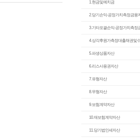
1.현금및예치금
35기 결산공고 재무상태표(연결 재무상태표)
2.당기손익-공정가치측정금융
3.기타포괄손익-공정가치측정
4.상각후원가측정대출채권및
5.파생상품자산
6.리스사용권자산
7.유형자산
8.무형자산
9.보험계약자산
10.재보험계약자산
11.당기법인세자산