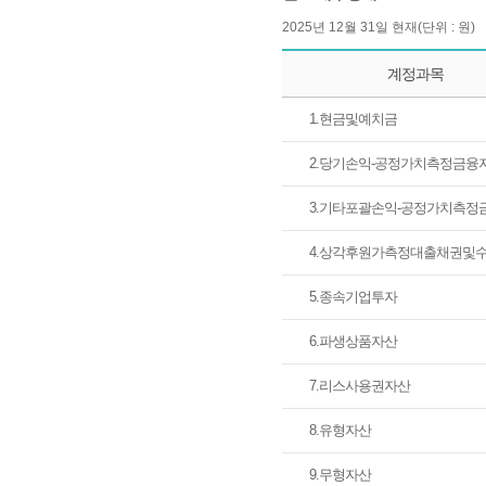
2025년 12월 31일 현재(단위 : 원)
계정과목
1.현금및예치금
35기 결산공고 재무상태표(별도 재무상태표)
2.당기손익-공정가치측정금융
3.기타포괄손익-공정가치측정
4.상각후원가측정대출채권및
5.종속기업투자
6.파생상품자산
7.리스사용권자산
8.유형자산
9.무형자산