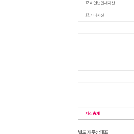
12.이연법인세자산
13.기타자산
자산총계
별도 재무상태표