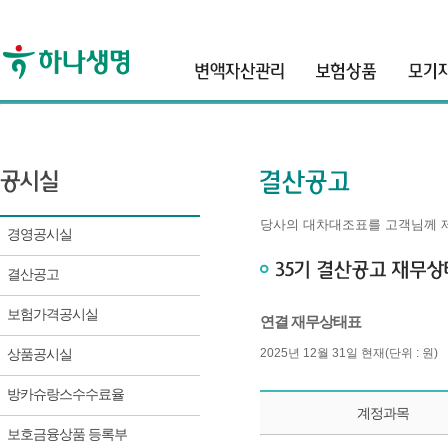
header
당사의 대차대조표를 고객님께 
경영공시실
결산공고
보험가격공시실
연결 재무상태표
상품공시실
2025년 12월 31일 현재(단위 : 원)
방카슈랑스수수료율
계정과목
보호금융상품 등록부