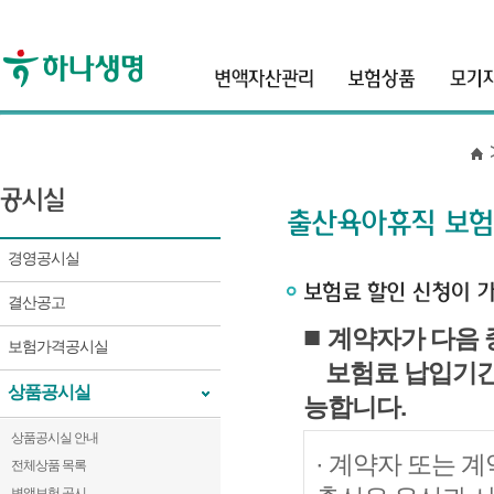
header
경영공시실
결산공고
■
계약자가 다음 
보험가격공시실
보험료 납입기간
상품공시실
능합니다.
상품공시실 안내
· 계약자 또는 
전체상품 목록
변액보험 공시